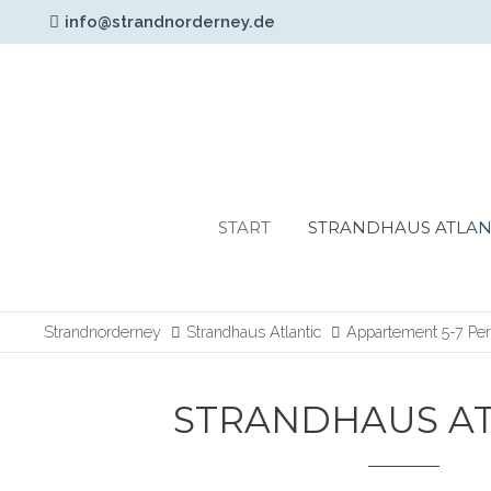
info@strandnorderney.de
Login
Support
Benutzername
Lorem ipsum dolor sit am
24h
START
STRANDHAUS ATLAN
Passwort
/
365days
Strandnorderney
Strandhaus Atlantic
Appartement 5-7 Pe
Anmelden
STRANDHAUS AT
We offer support for our
Register
|
Lost your
customers
password?
Mon - Fri 8:00am -
5:00pm
(GMT +1)