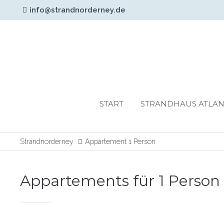
info@strandnorderney.de
Login
Support
Benutzername
Lorem ipsum dolor sit am
24h
START
STRANDHAUS ATLAN
Passwort
/
365days
Strandnorderney
Appartement 1 Person
Anmelden
Appartements für 1 Person
We offer support for our
Register
|
Lost your
customers
password?
Mon - Fri 8:00am -
5:00pm
(GMT +1)