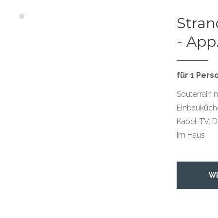
Strand
- App
für 1 Pers
Souterrain 
Einbauküch
Kabel-TV, D
im Haus
W